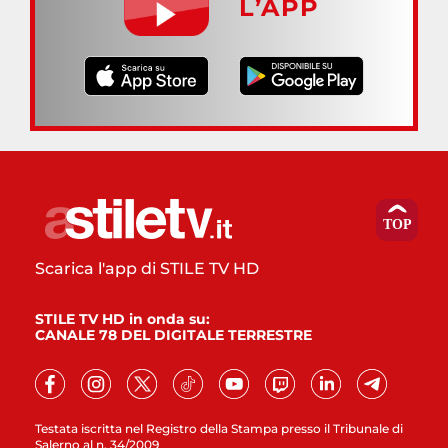
L’APP
Scarica l'app di STILE TV HD
STILE TV HD in onda su:
CANALE 78 DEL DIGITALE TERRESTRE
Testata iscritta nel Registro della Stampa presso il Tribunale di
Salerno al n. 34/2009