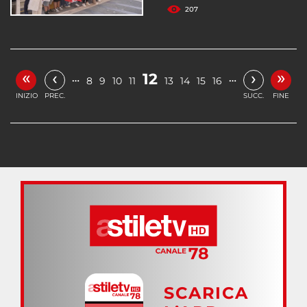
207
«
»
‹
›
12
…
…
8
9
10
11
13
14
15
16
INIZIO
PREC.
SUCC.
FINE
SCARICA