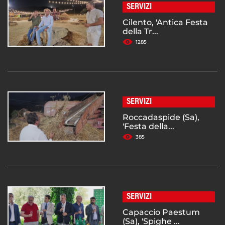
SERVIZI
Cilento, 'Antica Festa
della Tr...
1285
SERVIZI
Roccadaspide (Sa),
'Festa della...
385
SERVIZI
Capaccio Paestum
(Sa), 'Spighe ...