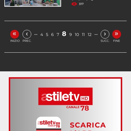
317
«
»
‹
›
8
…
…
4
5
6
7
9
10
11
12
INIZIO
PREC.
SUCC.
FINE
SCARICA