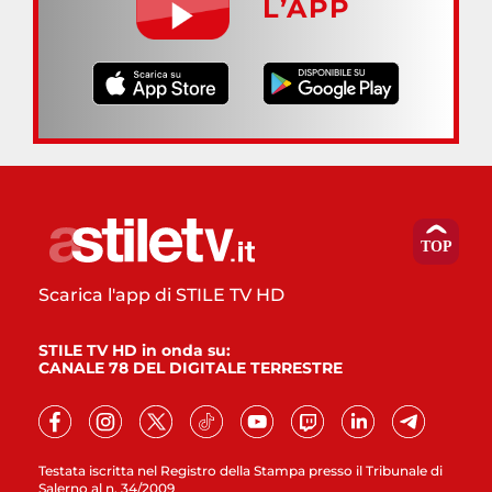
L’APP
Scarica l'app di STILE TV HD
STILE TV HD in onda su:
CANALE 78 DEL DIGITALE TERRESTRE
Testata iscritta nel Registro della Stampa presso il Tribunale di
Salerno al n. 34/2009