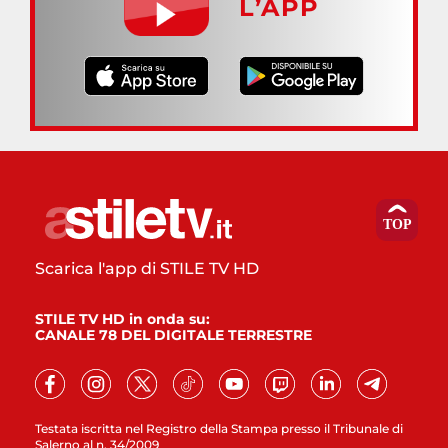
L’APP
Scarica l'app di STILE TV HD
STILE TV HD in onda su:
CANALE 78 DEL DIGITALE TERRESTRE
Testata iscritta nel Registro della Stampa presso il Tribunale di
Salerno al n. 34/2009