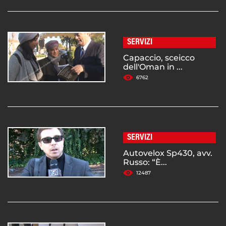
SERVIZI
Capaccio, sceicco
dell'Oman in ...
6762
SERVIZI
Autovelox Sp430, avv.
Russo: “È...
12487