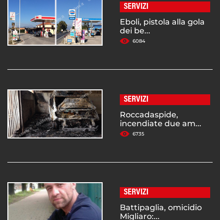
SERVIZI
Eboli, pistola alla gola
dei be...
6084
SERVIZI
Roccadaspide,
incendiate due am...
6735
SERVIZI
Battipaglia, omicidio
Migliaro:...