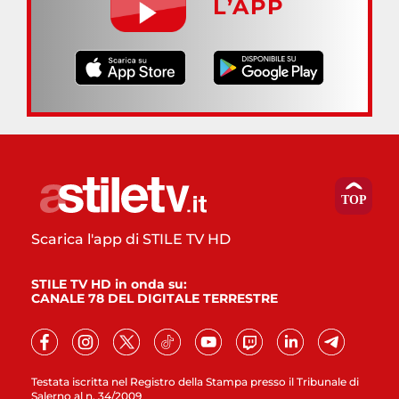
L’APP
Scarica l'app di STILE TV HD
STILE TV HD in onda su:
CANALE 78 DEL DIGITALE TERRESTRE
Testata iscritta nel Registro della Stampa presso il Tribunale di
Salerno al n. 34/2009