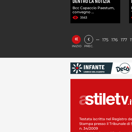
DENTRO LA NOTIZIA
Bcc Capaccio Paestum,
convegno ...
3563
«
‹
…
175
176
177
INIZIO
PREC.
Testata iscritta nel Registro de
Stampa presso il Tribunale di 
n. 34/2009