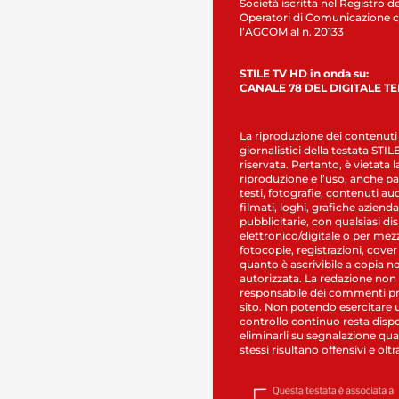
Società iscritta nel Registro de
Operatori di Comunicazione c
l’AGCOM al n. 20133
STILE TV HD in onda su:
CANALE 78 DEL DIGITALE T
La riproduzione dei contenuti
giornalistici della testata STI
riservata. Pertanto, è vietata l
riproduzione e l’uso, anche par
testi, fotografie, contenuti au
filmati, loghi, grafiche aziendal
pubblicitarie, con qualsiasi di
elettronico/digitale o per mez
fotocopie, registrazioni, cover
quanto è ascrivibile a copia n
autorizzata. La redazione non
responsabile dei commenti pr
sito. Non potendo esercitare 
controllo continuo resta dispo
eliminarli su segnalazione qual
stessi risultano offensivi e oltr