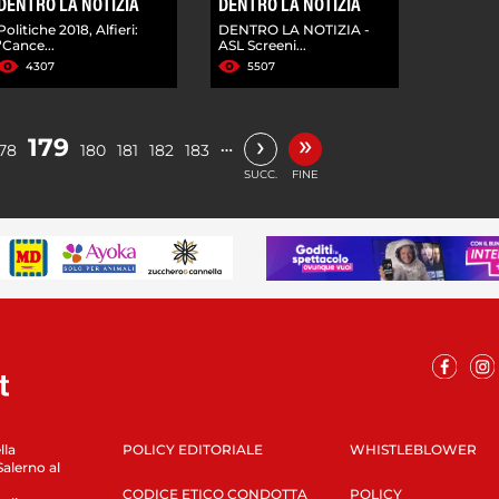
DENTRO LA NOTIZIA
DENTRO LA NOTIZIA
Politiche 2018, Alfieri:
DENTRO LA NOTIZIA -
"Cance...
ASL Screeni...
4307
5507
»
›
179
…
178
180
181
182
183
SUCC.
FINE
lla
POLICY EDITORIALE
WHISTLEBLOWER
Salerno al
CODICE ETICO CONDOTTA
POLICY