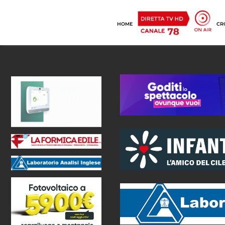
HOME
CR