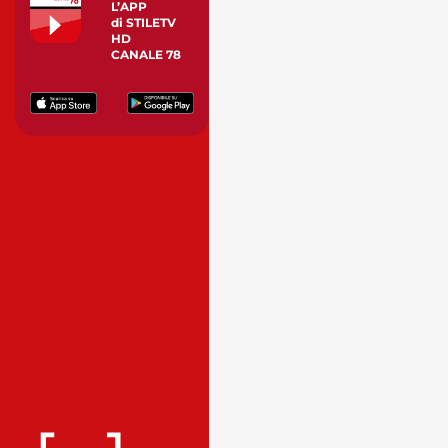
L’APP
di STILETV
HD
CANALE 78