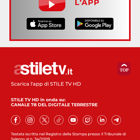
L’APP
Scarica l'app di STILE TV HD
STILE TV HD in onda su:
CANALE 78 DEL DIGITALE TERRESTRE
Testata iscritta nel Registro della Stampa presso il Tribunale di
Salerno al n. 34/2009