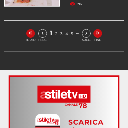
714
«
»
‹
›
1
…
2
3
4
5
INIZIO
PREC.
SUCC.
FINE
SCARICA