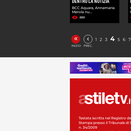
DENTRO LA NOTIZIA
BCC Aquara, Annamaria
Merola nu...
889
«
‹
4
1
2
3
5
6
7
INIZIO
PREC.
Testata iscritta nel Registro de
Stampa presso il Tribunale di 
n. 34/2009