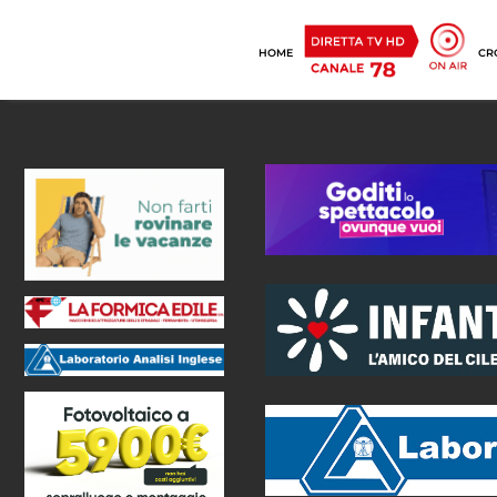
HOME
CR