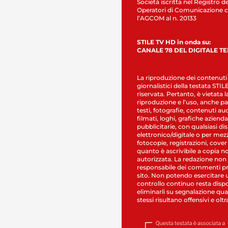
Società iscritta nel Registro de
Operatori di Comunicazione c
l’AGCOM al n. 20133
STILE TV HD in onda su:
CANALE 78 DEL DIGITALE T
La riproduzione dei contenuti
giornalistici della testata STI
riservata. Pertanto, è vietata l
riproduzione e l’uso, anche par
testi, fotografie, contenuti au
filmati, loghi, grafiche aziendal
pubblicitarie, con qualsiasi di
elettronico/digitale o per mez
fotocopie, registrazioni, cover
quanto è ascrivibile a copia n
autorizzata. La redazione non
responsabile dei commenti pr
sito. Non potendo esercitare 
controllo continuo resta dispo
eliminarli su segnalazione qual
stessi risultano offensivi e oltr