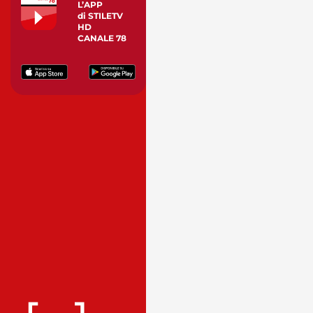
L’APP
di STILETV
HD
CANALE 78