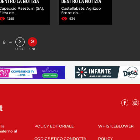
DENTRO LA NOTIZIA
DENTRO LA NOTIZIA
Capaccio Paestum (SA),
Castellabate, Agrizoo
Fiera de...
Store: da...
1295
934
»
›
…
8
SUCC.
FINE
lla
POLICY EDITORIALE
WHISTLEBLOWER
Salerno al
CODICE ETICO CONDOTTA
POLICY