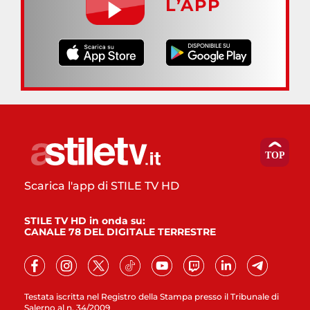
L’APP
Scarica l'app di STILE TV HD
STILE TV HD in onda su:
CANALE 78 DEL DIGITALE TERRESTRE
Testata iscritta nel Registro della Stampa presso il Tribunale di
Salerno al n. 34/2009