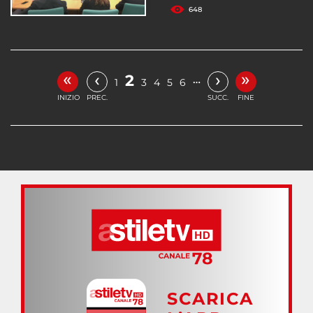
648
«
»
‹
›
2
…
1
3
4
5
6
INIZIO
PREC.
SUCC.
FINE
SCARICA