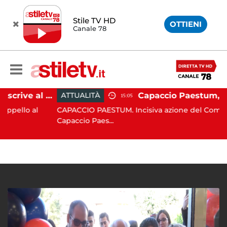
Stile TV HD
OTTIENI
Canale 78
Paestum, Codacons scrive al ministro Giuli: "Rilanciare scavi dell'Anfiteatro nell'area archeologica"
ATTUALITÀ
15:05
o al
CAPACCIO PAESTUM. Incisiva azione del Comune di
Capaccio Paes...