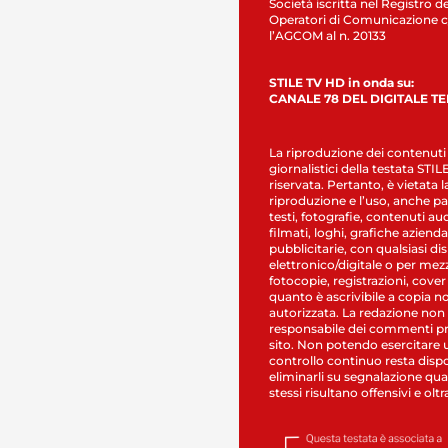
Società iscritta nel Registro de
Operatori di Comunicazione c
l’AGCOM al n. 20133
STILE TV HD in onda su:
CANALE 78 DEL DIGITALE T
La riproduzione dei contenuti
giornalistici della testata STI
riservata. Pertanto, è vietata l
riproduzione e l’uso, anche par
testi, fotografie, contenuti au
filmati, loghi, grafiche aziendal
pubblicitarie, con qualsiasi di
elettronico/digitale o per mez
fotocopie, registrazioni, cover
quanto è ascrivibile a copia n
autorizzata. La redazione non
responsabile dei commenti pr
sito. Non potendo esercitare 
controllo continuo resta dispo
eliminarli su segnalazione qual
stessi risultano offensivi e oltr