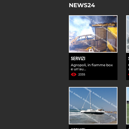
NEWS24
SERVIZI
Agropoli, in fiamme box
e un'au...
2335