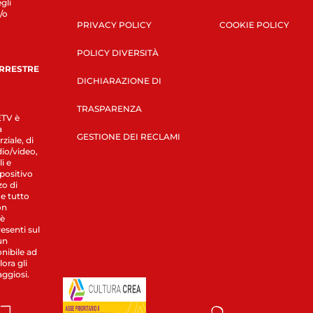
gli
/o
PRIVACY POLICY
COOKIE POLICY
POLICY DIVERSITÀ
ERRESTRE
DICHIARAZIONE DI
TRASPARENZA
LETV è
a
GESTIONE DEI RECLAMI
ziale, di
dio/video,
i e
spositivo
zo di
 e tutto
on
 è
esenti sul
un
nibile ad
ora gli
aggiosi.