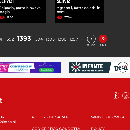
SERVIZI
SERVIZI
Calpazio, parte la nuova
Agropoli, botte da orbi in
stagio...
cent...
1296
3794
»
›
1393
…
91
1392
1394
1395
1396
1397
SUCC.
FINE
lla
POLICY EDITORIALE
WHISTLEBLOWER
Salerno al
CODICE ETICO CONDOTTA
POLICY