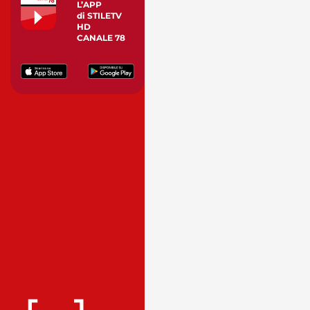
L’APP
di STILETV
HD
CANALE 78