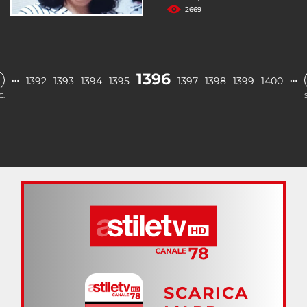
2669
1396
…
…
1392
1393
1394
1395
1397
1398
1399
1400
C.
SCARICA