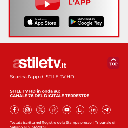
L’APP
Scarica l'app di STILE TV HD
STILE TV HD in onda su:
CANALE 78 DEL DIGITALE TERRESTRE
Testata iscritta nel Registro della Stampa presso il Tribunale di
Salerno al n. 34/2009