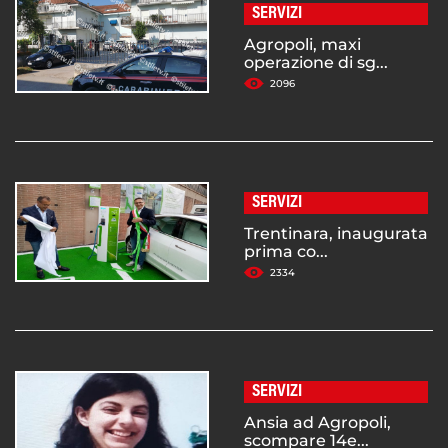
SERVIZI
Agropoli, maxi
operazione di sg...
2096
SERVIZI
Trentinara, inaugurata
prima co...
2334
SERVIZI
Ansia ad Agropoli,
scompare 14e...