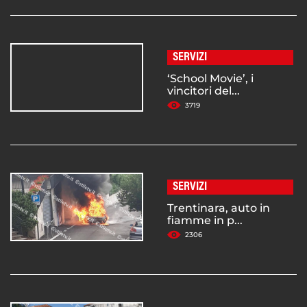
SERVIZI
‘School Movie’, i
vincitori del...
3719
SERVIZI
Trentinara, auto in
fiamme in p...
2306