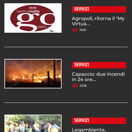
SERVIZI
Agropoli, ritorna il "My
Virtua...
1630
SERVIZI
Capaccio: due incendi
in 24 ore...
2336
SERVIZI
Legambiente,