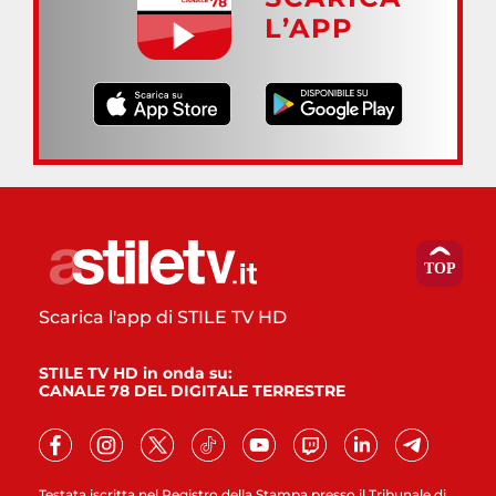
L’APP
Scarica l'app di STILE TV HD
STILE TV HD in onda su:
CANALE 78 DEL DIGITALE TERRESTRE
Testata iscritta nel Registro della Stampa presso il Tribunale di