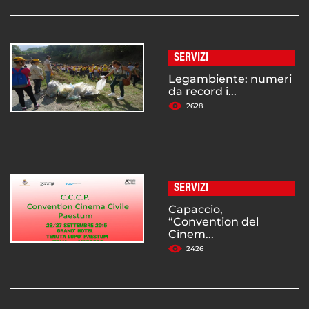
SERVIZI
Legambiente: numeri
da record i...
2628
SERVIZI
Capaccio,
“Convention del
Cinem...
2426