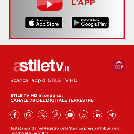
L’APP
Scarica l'app di STILE TV HD
STILE TV HD in onda su:
CANALE 78 DEL DIGITALE TERRESTRE
Testata iscritta nel Registro della Stampa presso il Tribunale di
Salerno al n. 34/2009