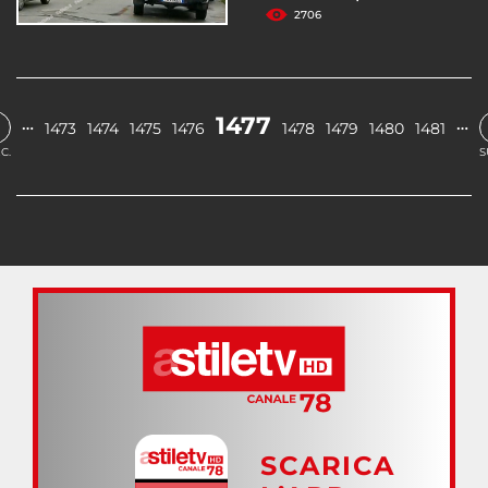
2706
1477
…
…
1473
1474
1475
1476
1478
1479
1480
1481
C.
S
SCARICA