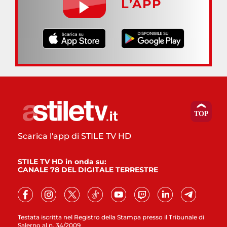
L’APP
Scarica l'app di STILE TV HD
STILE TV HD in onda su:
CANALE 78 DEL DIGITALE TERRESTRE
Testata iscritta nel Registro della Stampa presso il Tribunale di
Salerno al n. 34/2009