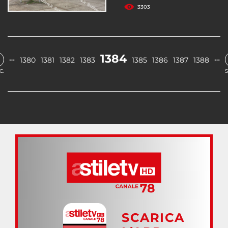
3303
1384
…
…
1380
1381
1382
1383
1385
1386
1387
1388
C.
S
SCARICA