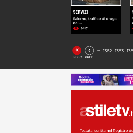
SERVIZI
Salerno, traffico di droga
dal ...
9417
«
‹
…
1382
1383
13
INIZIO
PREC.
Testata iscritta nel Registro de