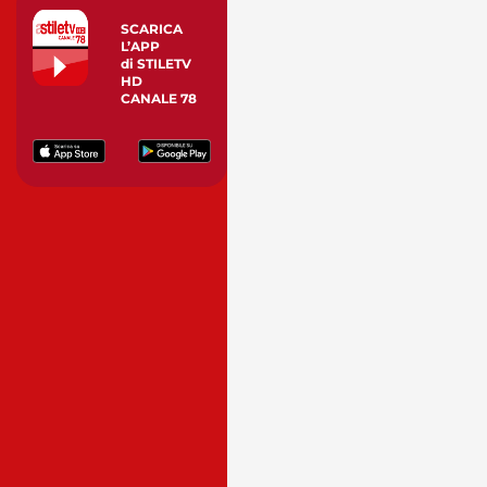
SCARICA
L’APP
di STILETV
HD
CANALE 78