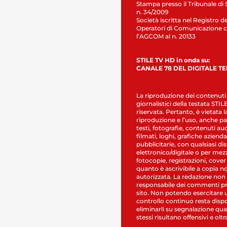
Stampa presso il Tribunale di 
n. 34/2009
Società iscritta nel Registro de
Operatori di Comunicazione c
l’AGCOM al n. 20133
STILE TV HD in onda su:
CANALE 78 DEL DIGITALE T
La riproduzione dei contenuti
giornalistici della testata STI
riservata. Pertanto, è vietata l
riproduzione e l’uso, anche par
testi, fotografie, contenuti au
filmati, loghi, grafiche aziendal
pubblicitarie, con qualsiasi di
elettronico/digitale o per mez
fotocopie, registrazioni, cover
quanto è ascrivibile a copia n
autorizzata. La redazione non
responsabile dei commenti pr
sito. Non potendo esercitare 
controllo continuo resta dispo
eliminarli su segnalazione qual
stessi risultano offensivi e oltr