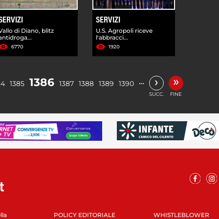
SERVIZI
SERVIZI
Vallo di Diano, blitz
U.S. Agropoli riceve
antidroga...
l'abbracci...
6770
1920
»
›
1386
…
84
1385
1387
1388
1389
1390
SUCC.
FINE
lla
POLICY EDITORIALE
WHISTLEBLOWER