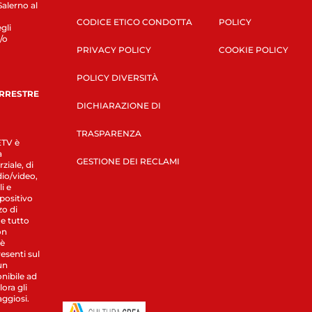
Salerno al
CODICE ETICO CONDOTTA
POLICY
gli
/o
PRIVACY POLICY
COOKIE POLICY
POLICY DIVERSITÀ
ERRESTRE
DICHIARAZIONE DI
TRASPARENZA
LETV è
a
GESTIONE DEI RECLAMI
ziale, di
dio/video,
i e
spositivo
zo di
 e tutto
on
 è
esenti sul
un
nibile ad
ora gli
aggiosi.