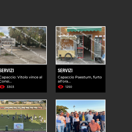
SERVIZI
SERVIZI
Capaccio: Vitolo vince al
Capaccio Paestum, furto
Consi...
all’ora...
3303
1250