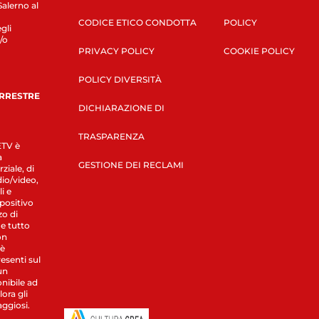
Salerno al
CODICE ETICO CONDOTTA
POLICY
gli
/o
PRIVACY POLICY
COOKIE POLICY
POLICY DIVERSITÀ
ERRESTRE
DICHIARAZIONE DI
TRASPARENZA
LETV è
a
GESTIONE DEI RECLAMI
ziale, di
dio/video,
i e
spositivo
zo di
 e tutto
on
 è
esenti sul
un
nibile ad
ora gli
aggiosi.