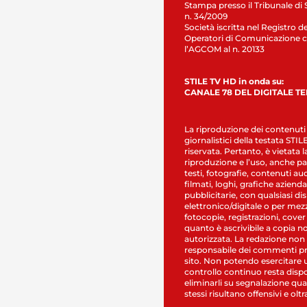
Stampa presso il Tribunale di 
n. 34/2009
Società iscritta nel Registro de
Operatori di Comunicazione c
l’AGCOM al n. 20133
STILE TV HD in onda su:
CANALE 78 DEL DIGITALE T
La riproduzione dei contenuti
giornalistici della testata STI
riservata. Pertanto, è vietata l
riproduzione e l’uso, anche par
testi, fotografie, contenuti au
filmati, loghi, grafiche aziendal
pubblicitarie, con qualsiasi di
elettronico/digitale o per mez
fotocopie, registrazioni, cover
quanto è ascrivibile a copia n
autorizzata. La redazione non
responsabile dei commenti pr
sito. Non potendo esercitare 
controllo continuo resta dispo
eliminarli su segnalazione qual
stessi risultano offensivi e oltr