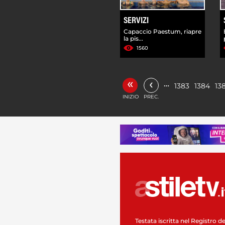
SERVIZI
Capaccio Paestum, riapre
la pis...
1560
«
‹
…
1383
1384
13
INIZIO
PREC.
Testata iscritta nel Registro de