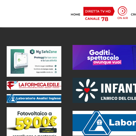
HOME
CR