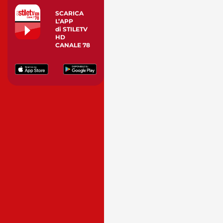
SCARICA
L’APP
di STILETV
HD
CANALE 78