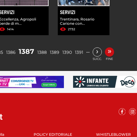
SERVIZI
SERVIZI
Eccellenza, Agropoli
Trentinara, Rosario
perde di m...
Carione con...
1414
2732
»
›
1387
…
85
1386
1388
1389
1390
1391
SUCC.
FINE
lla
POLICY EDITORIALE
WHISTLEBLOWER