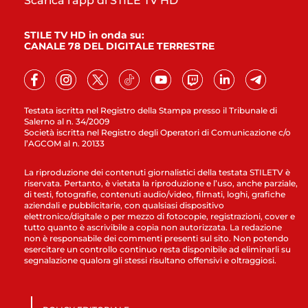
Scarica l'app di STILE TV HD
STILE TV HD in onda su:
CANALE 78 DEL DIGITALE TERRESTRE
Testata iscritta nel Registro della Stampa presso il Tribunale di
Salerno al n. 34/2009
Società iscritta nel Registro degli Operatori di Comunicazione c/o
l’AGCOM al n. 20133
La riproduzione dei contenuti giornalistici della testata STILETV è
riservata. Pertanto, è vietata la riproduzione e l’uso, anche parziale,
di testi, fotografie, contenuti audio/video, filmati, loghi, grafiche
aziendali e pubblicitarie, con qualsiasi dispositivo
elettronico/digitale o per mezzo di fotocopie, registrazioni, cover e
tutto quanto è ascrivibile a copia non autorizzata. La redazione
non è responsabile dei commenti presenti sul sito. Non potendo
esercitare un controllo continuo resta disponibile ad eliminarli su
segnalazione qualora gli stessi risultano offensivi e oltraggiosi.