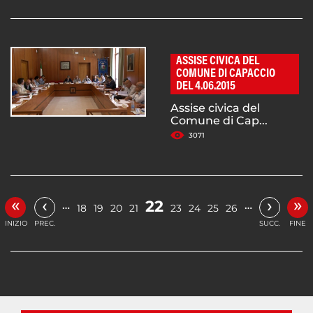
ASSISE CIVICA DEL
COMUNE DI CAPACCIO
DEL 4.06.2015
Assise civica del
Comune di Cap...
3071
«
»
‹
›
22
…
…
18
19
20
21
23
24
25
26
INIZIO
PREC.
SUCC.
FINE