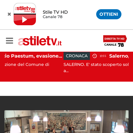
Stile TV HD
OTTIENI
Canale 78
Capaccio Paestum, evasione tassa di soggiorno: scoperte 49 strutture fantasma, elevate 132 sanzioni
CRONACA
13:55
 Comune di
SALERNO. E' stato scoperto solo all'alba, ma l
a...