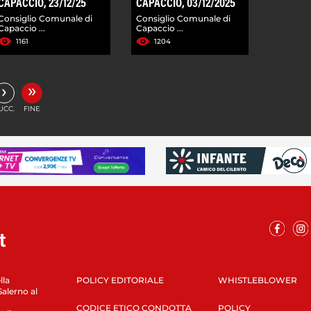
CAPACCIO, 23/12/25
CAPACCIO, 03/12/2025
Consiglio Comunale di
Consiglio Comunale di
Capaccio ...
Capaccio ...
1161
1204
»
›
UCC.
FINE
lla
POLICY EDITORIALE
WHISTLEBLOWER
Salerno al
CODICE ETICO CONDOTTA
POLICY