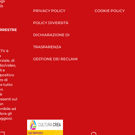
gli
/o
PRIVACY POLICY
COOKIE POLICY
POLICY DIVERSITÀ
ERRESTRE
DICHIARAZIONE DI
TRASPARENZA
LETV è
a
GESTIONE DEI RECLAMI
ziale, di
dio/video,
i e
spositivo
zo di
 e tutto
on
 è
esenti sul
un
nibile ad
ora gli
aggiosi.