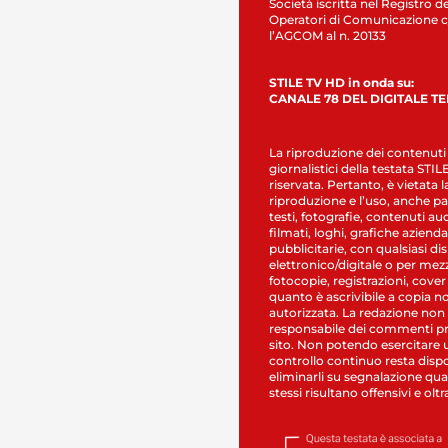
Società iscritta nel Registro de
Operatori di Comunicazione c
l’AGCOM al n. 20133
STILE TV HD in onda su:
CANALE 78 DEL DIGITALE T
La riproduzione dei contenuti
giornalistici della testata STI
riservata. Pertanto, è vietata l
riproduzione e l’uso, anche par
testi, fotografie, contenuti au
filmati, loghi, grafiche aziendal
pubblicitarie, con qualsiasi di
elettronico/digitale o per mez
fotocopie, registrazioni, cover
quanto è ascrivibile a copia n
autorizzata. La redazione non
responsabile dei commenti pr
sito. Non potendo esercitare 
controllo continuo resta dispo
eliminarli su segnalazione qual
stessi risultano offensivi e oltr