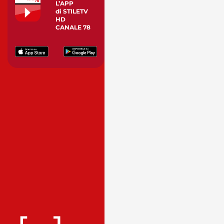
L’APP
di STILETV
HD
CANALE 78