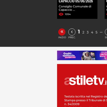
CAPACCIO 05/06/2026
Consiglio Comunale di
Capaccio ...
1054
«
‹
1
…
2
3
4
5
INIZIO
PREC.
S
Testata iscritta nel Registro de
Stampa presso il Tribunale di 
n. 34/2009