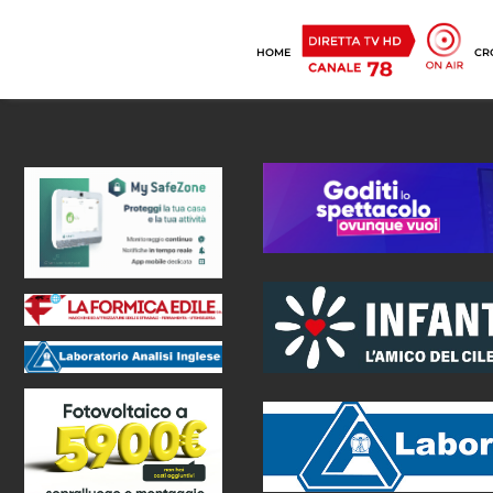
HOME
CR