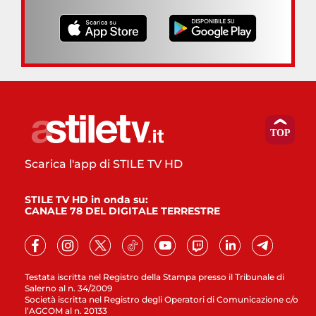
Scarica l'app di STILE TV HD
STILE TV HD in onda su:
CANALE 78 DEL DIGITALE TERRESTRE
Testata iscritta nel Registro della Stampa presso il Tribunale di
Salerno al n. 34/2009
Società iscritta nel Registro degli Operatori di Comunicazione c/o
l’AGCOM al n. 20133