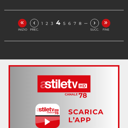
«
»
‹
›
4
…
1
2
3
5
6
7
8
INIZIO
PREC.
SUCC.
FINE
SCARICA
L’APP