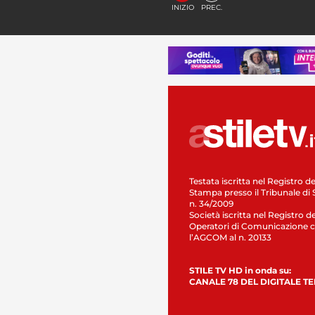
INIZIO
PREC.
Testata iscritta nel Registro de
Stampa presso il Tribunale di 
n. 34/2009
Società iscritta nel Registro de
Operatori di Comunicazione c
l’AGCOM al n. 20133
STILE TV HD in onda su:
CANALE 78 DEL DIGITALE T