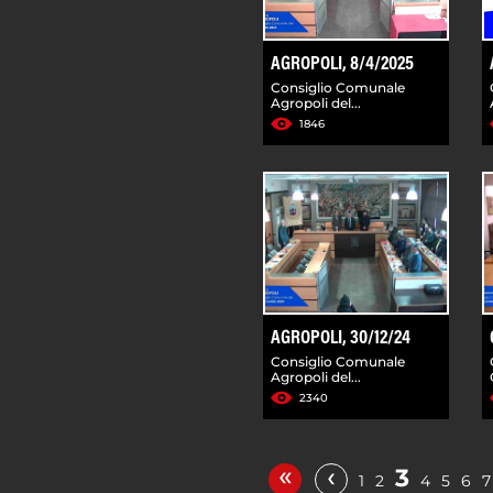
AGROPOLI, 8/4/2025
Consiglio Comunale
Agropoli del...
1846
AGROPOLI, 30/12/24
Consiglio Comunale
Agropoli del...
2340
«
‹
3
1
2
4
5
6
7