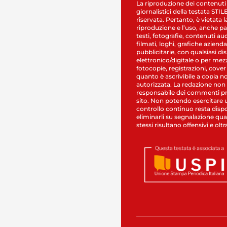
La riproduzione dei contenuti
giornalistici della testata STI
riservata. Pertanto, è vietata l
riproduzione e l’uso, anche par
testi, fotografie, contenuti au
filmati, loghi, grafiche aziendal
pubblicitarie, con qualsiasi di
elettronico/digitale o per mez
fotocopie, registrazioni, cover
quanto è ascrivibile a copia n
autorizzata. La redazione non
responsabile dei commenti pr
sito. Non potendo esercitare 
controllo continuo resta dispo
eliminarli su segnalazione qual
stessi risultano offensivi e oltr