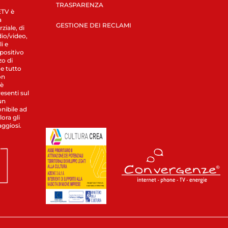
TRASPARENZA
LETV è
a
GESTIONE DEI RECLAMI
ziale, di
dio/video,
i e
spositivo
zo di
 e tutto
on
 è
esenti sul
un
nibile ad
ora gli
aggiosi.