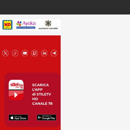
SCARICA
L’APP
di STILETV
HD
CANALE 78