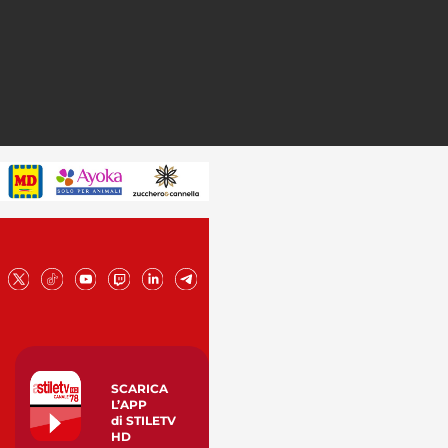
SCARICA
L’APP
di STILETV
HD