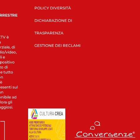
POLICY DIVERSITÀ
ERRESTRE
DICHIARAZIONE DI
TRASPARENZA
LETV è
a
GESTIONE DEI RECLAMI
ziale, di
dio/video,
i e
spositivo
zo di
 e tutto
on
 è
esenti sul
un
nibile ad
ora gli
aggiosi.