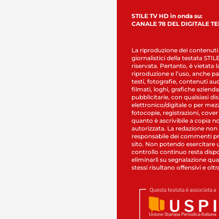
STILE TV HD in onda su:
CANALE 78 DEL DIGITALE T
La riproduzione dei contenuti
giornalistici della testata STI
riservata. Pertanto, è vietata l
riproduzione e l’uso, anche par
testi, fotografie, contenuti au
filmati, loghi, grafiche aziendal
pubblicitarie, con qualsiasi di
elettronico/digitale o per mez
fotocopie, registrazioni, cover
quanto è ascrivibile a copia n
autorizzata. La redazione non
responsabile dei commenti pr
sito. Non potendo esercitare 
controllo continuo resta dispo
eliminarli su segnalazione qual
stessi risultano offensivi e oltr