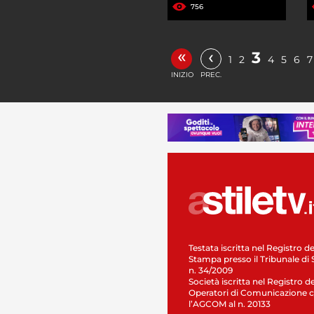
756
«
‹
3
1
2
4
5
6
7
INIZIO
PREC.
Testata iscritta nel Registro de
Stampa presso il Tribunale di 
n. 34/2009
Società iscritta nel Registro de
Operatori di Comunicazione c
l’AGCOM al n. 20133