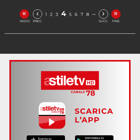
«
»
‹
›
4
…
1
2
3
5
6
7
8
INIZIO
PREC.
SUCC.
FINE
SCARICA
L’APP