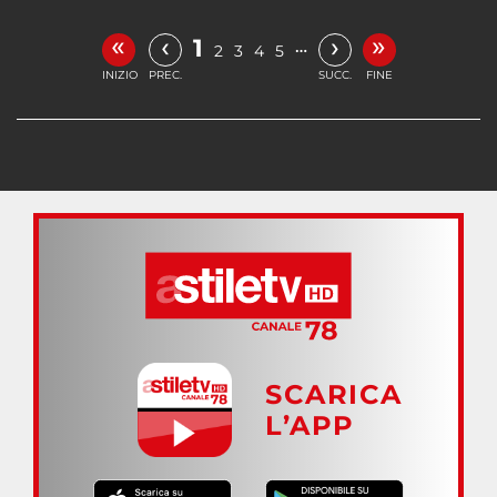
«
»
‹
›
1
…
2
3
4
5
INIZIO
PREC.
SUCC.
FINE
SCARICA
L’APP