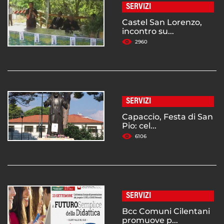
SERVIZI
Castel San Lorenzo,
incontro su...
2960
SERVIZI
Capaccio, Festa di San
Pio: cel...
6106
SERVIZI
Bcc Comuni Cilentani
promuove p...