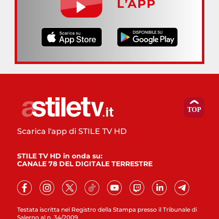
L’APP
Scarica l'app di STILE TV HD
STILE TV HD in onda su:
CANALE 78 DEL DIGITALE TERRESTRE
Testata iscritta nel Registro della Stampa presso il Tribunale di
Salerno al n. 34/2009