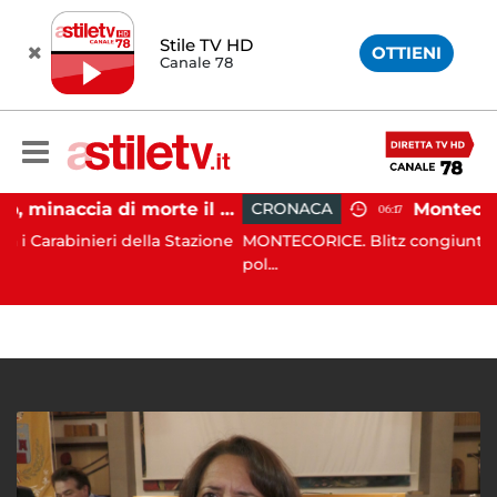
Stile TV HD
OTTIENI
Canale 78
Striano, minaccia di morte il sindaco: 67enne ai domiciliari
CRONACA
06:17
ri della Stazione
MONTECORICE. Blitz congiunto all’alba di ogg
pol...