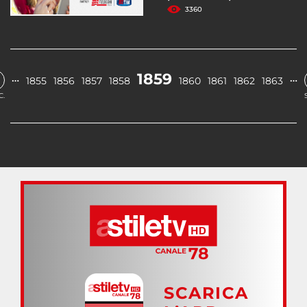
3360
1859
…
…
1855
1856
1857
1858
1860
1861
1862
1863
C.
SCARICA