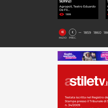
SERVIZI
Agropoli, Teatro Eduardo
De Fil...
1999
«
‹
…
1859
1860
18
INIZIO
PREC.
Testata iscritta nel Registro de
Stampa presso il Tribunale di 
n. 34/2009