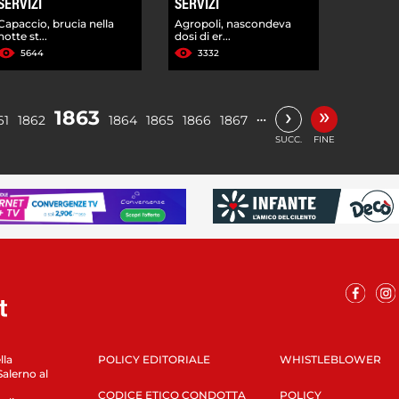
SERVIZI
SERVIZI
Capaccio, brucia nella
Agropoli, nascondeva
notte st...
dosi di er...
5644
3332
»
›
1863
…
61
1862
1864
1865
1866
1867
SUCC.
FINE
lla
POLICY EDITORIALE
WHISTLEBLOWER
Salerno al
CODICE ETICO CONDOTTA
POLICY