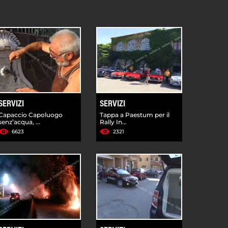
SERVIZI
SERVIZI
Capaccio Capoluogo
Tappa a Paestum per il
senz’acqua, ...
Rally In...
6623
2321