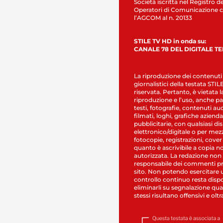
Società iscritta nel Registro de
Operatori di Comunicazione c
l’AGCOM al n. 20133
STILE TV HD in onda su:
CANALE 78 DEL DIGITALE T
La riproduzione dei contenuti
giornalistici della testata STI
riservata. Pertanto, è vietata l
riproduzione e l’uso, anche par
testi, fotografie, contenuti au
filmati, loghi, grafiche aziendal
pubblicitarie, con qualsiasi di
elettronico/digitale o per mez
fotocopie, registrazioni, cover
quanto è ascrivibile a copia n
autorizzata. La redazione non
responsabile dei commenti pr
sito. Non potendo esercitare 
controllo continuo resta dispo
eliminarli su segnalazione qual
stessi risultano offensivi e oltr