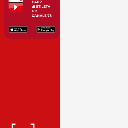
L’APP
di STILETV
HD
CANALE 78