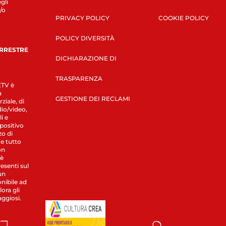
gli
/o
PRIVACY POLICY
COOKIE POLICY
POLICY DIVERSITÀ
ERRESTRE
DICHIARAZIONE DI
TRASPARENZA
LETV è
a
GESTIONE DEI RECLAMI
ziale, di
dio/video,
i e
spositivo
zo di
 e tutto
on
 è
esenti sul
un
nibile ad
ora gli
aggiosi.