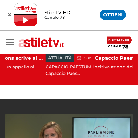
Stile TV HD
OTTIENI
Canale 78
Paestum, Codacons scrive al ministro Giuli: "Rilanciare scavi dell'Anfiteatro nell'area archeologica"
ATTUALITÀ
15:05
ello al
CAPACCIO PAESTUM. Incisiva azione del Comune 
Capaccio Paes...