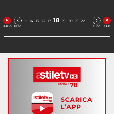
«
»
‹
›
18
…
…
14
15
16
17
19
20
21
22
INIZIO
PREC.
SUCC.
FINE
SCARICA
L’APP