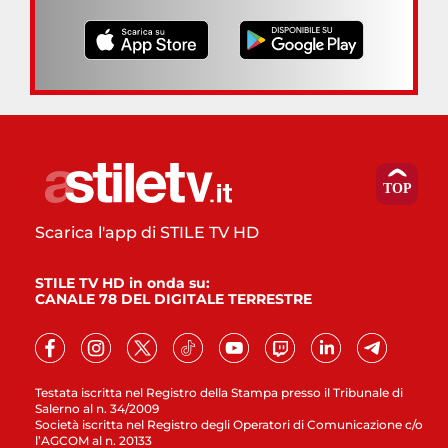
Scarica l'app di STILE TV HD
STILE TV HD in onda su:
CANALE 78 DEL DIGITALE TERRESTRE
Testata iscritta nel Registro della Stampa presso il Tribunale di
Salerno al n. 34/2009
Società iscritta nel Registro degli Operatori di Comunicazione c/o
l’AGCOM al n. 20133