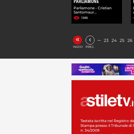
PARLIAMONE
Parliamone - Cristian
Santomaur...
1385
«
‹
…
23
24
25
26
INIZIO
PREC.
Testata iscritta nel Registro de
Stampa presso il Tribunale di 
n. 34/2009