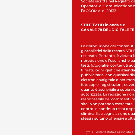
Società iscritta nel Registro de
Operatori di Comunicazione c
l’AGCOM al n. 20133
STILE TV HD in onda su:
CANALE 78 DEL DIGITALE T
La riproduzione dei contenuti
giornalistici della testata STI
riservata. Pertanto, è vietata l
riproduzione e l’uso, anche par
testi, fotografie, contenuti au
filmati, loghi, grafiche aziendal
pubblicitarie, con qualsiasi di
elettronico/digitale o per mez
fotocopie, registrazioni, cover
quanto è ascrivibile a copia n
autorizzata. La redazione non
responsabile dei commenti pr
sito. Non potendo esercitare 
controllo continuo resta dispo
eliminarli su segnalazione qual
stessi risultano offensivi e oltr