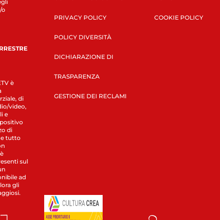
gli
/o
PRIVACY POLICY
COOKIE POLICY
POLICY DIVERSITÀ
ERRESTRE
DICHIARAZIONE DI
TRASPARENZA
LETV è
a
GESTIONE DEI RECLAMI
ziale, di
dio/video,
i e
spositivo
zo di
 e tutto
on
 è
esenti sul
un
nibile ad
ora gli
aggiosi.