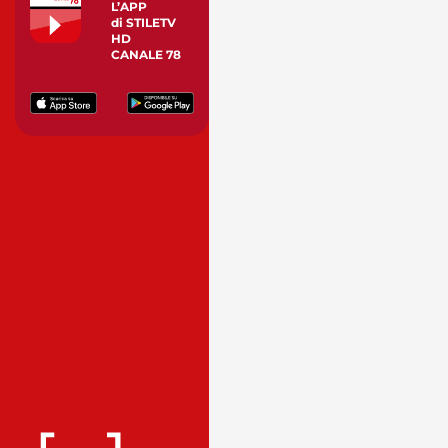
L’APP
di STILETV
HD
CANALE 78