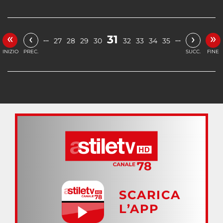
«
»
‹
›
31
…
…
27
28
29
30
32
33
34
35
INIZIO
PREC.
SUCC.
FINE
SCARICA
L’APP