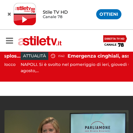
Stile TV HD
OTTIENI
Canale 78
Salerno, colpi di pistola esplosi a Pastena: paura tra i residenti
Emergenza cinghiali, assessora Serluca: “Al via il Tavolo tecnico permanente della Regione Campania”
ATTUALITÀ
15:42
cco
NAPOLI. Si è svolto nel pomeriggio di ieri, giovedì 6
agosto,...