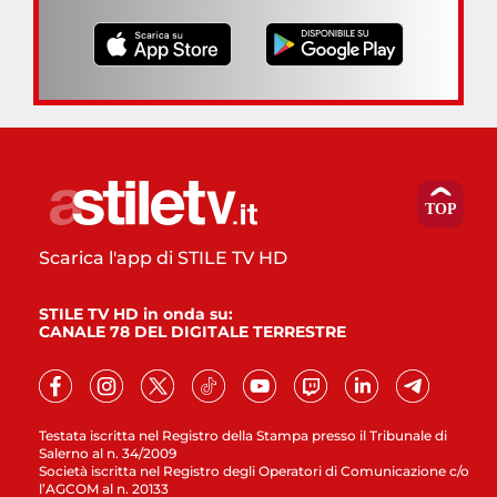
Scarica l'app di STILE TV HD
STILE TV HD in onda su:
CANALE 78 DEL DIGITALE TERRESTRE
Testata iscritta nel Registro della Stampa presso il Tribunale di
Salerno al n. 34/2009
Società iscritta nel Registro degli Operatori di Comunicazione c/o
l’AGCOM al n. 20133