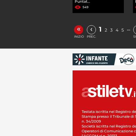
Puntat...
549
«
‹
1
…
2
3
4
5
INIZIO
PREC.
S
Testata iscritta nel Registro de
Stampa presso il Tribunale di 
n. 34/2009
Società iscritta nel Registro de
Operatori di Comunicazione c
l’AGCOM al n. 20133