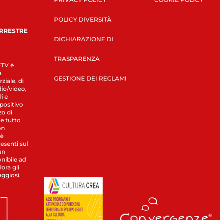
POLICY DIVERSITÀ
ERRESTRE
DICHIARAZIONE DI
TRASPARENZA
LETV è
a
GESTIONE DEI RECLAMI
ziale, di
dio/video,
i e
spositivo
zo di
 e tutto
on
 è
esenti sul
un
nibile ad
ora gli
aggiosi.