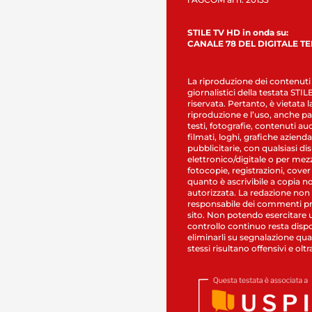
STILE TV HD in onda su:
CANALE 78 DEL DIGITALE T
La riproduzione dei contenuti
giornalistici della testata STI
riservata. Pertanto, è vietata l
riproduzione e l’uso, anche par
testi, fotografie, contenuti au
filmati, loghi, grafiche aziendal
pubblicitarie, con qualsiasi di
elettronico/digitale o per mez
fotocopie, registrazioni, cover
quanto è ascrivibile a copia n
autorizzata. La redazione non
responsabile dei commenti pr
sito. Non potendo esercitare 
controllo continuo resta dispo
eliminarli su segnalazione qual
stessi risultano offensivi e oltr