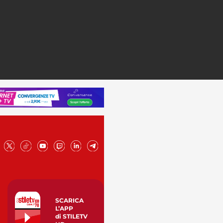
SCARICA
L’APP
di STILETV