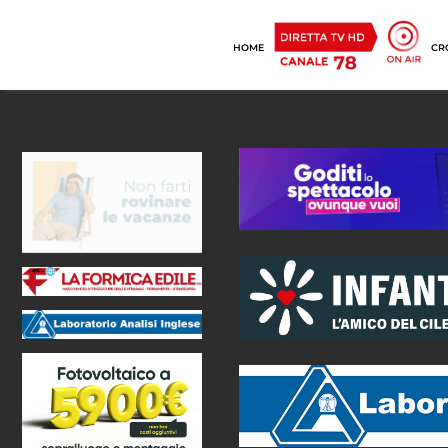
HOME
CR