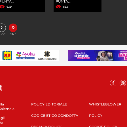
PUNTA...
PUNTA...
639
663
»
›
UCC.
FINE
lla
POLICY EDITORIALE
WHISTLEBLOWER
Salerno al
CODICE ETICO CONDOTTA
POLICY
gli
/o
PRIVACY POLICY
COOKIE POLICY