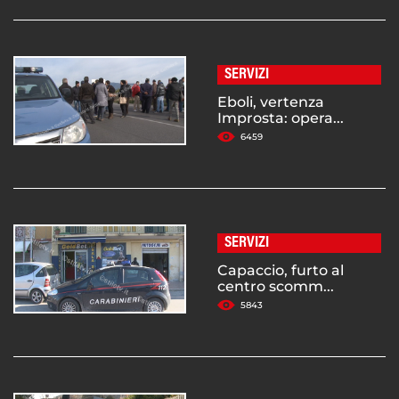
SERVIZI
Eboli, vertenza
Improsta: opera...
6459
SERVIZI
Capaccio, furto al
centro scomm...
5843