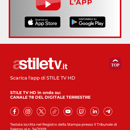
L’APP
Scarica l'app di STILE TV HD
STILE TV HD in onda su:
CANALE 78 DEL DIGITALE TERRESTRE
Testata iscritta nel Registro della Stampa presso il Tribunale di
Salerno al n. 34/2009