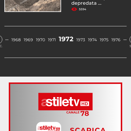
depredata ...
5594
1972
…
…
1968
1969
1970
1971
1973
1974
1975
1976
C.
SCARICA