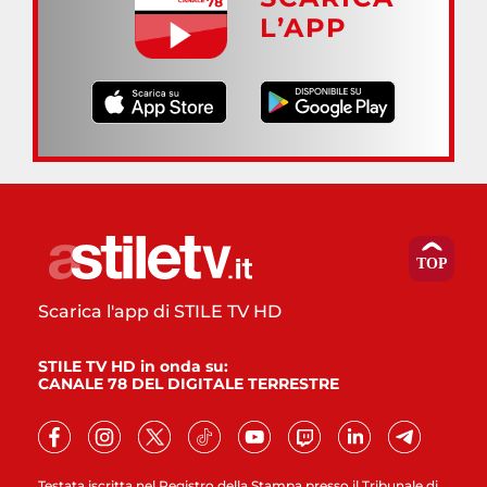
L’APP
Scarica l'app di STILE TV HD
STILE TV HD in onda su:
CANALE 78 DEL DIGITALE TERRESTRE
Testata iscritta nel Registro della Stampa presso il Tribunale di