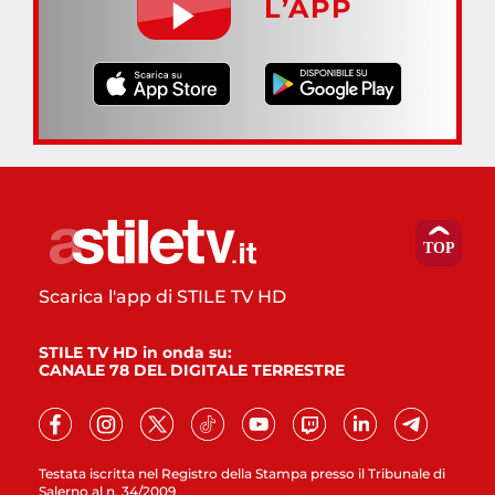
L’APP
Scarica l'app di STILE TV HD
STILE TV HD in onda su:
CANALE 78 DEL DIGITALE TERRESTRE
Testata iscritta nel Registro della Stampa presso il Tribunale di
Salerno al n. 34/2009