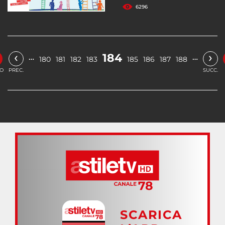
6296
‹
›
184
…
…
180
181
182
183
185
186
187
188
IO
PREC.
SUCC.
SCARICA