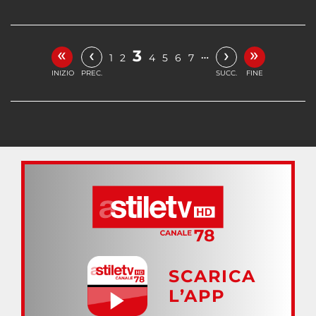
«
»
‹
›
3
…
1
2
4
5
6
7
INIZIO
PREC.
SUCC.
FINE
SCARICA
L’APP