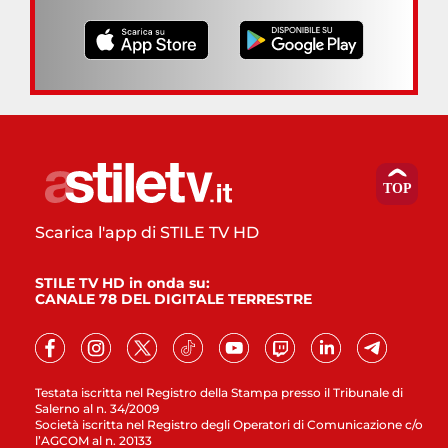
Scarica l'app di STILE TV HD
STILE TV HD in onda su:
CANALE 78 DEL DIGITALE TERRESTRE
Testata iscritta nel Registro della Stampa presso il Tribunale di
Salerno al n. 34/2009
Società iscritta nel Registro degli Operatori di Comunicazione c/o
l’AGCOM al n. 20133