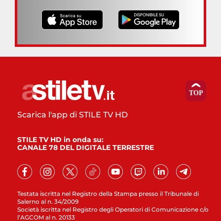
Scarica l'app di STILE TV HD
STILE TV HD in onda su:
CANALE 78 DEL DIGITALE TERRESTRE
Testata iscritta nel Registro della Stampa presso il Tribunale di
Salerno al n. 34/2009
Società iscritta nel Registro degli Operatori di Comunicazione c/o
l’AGCOM al n. 20133