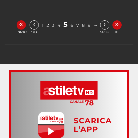
«
»
‹
›
5
…
1
2
3
4
6
7
8
9
INIZIO
PREC.
SUCC.
FINE
SCARICA
L’APP