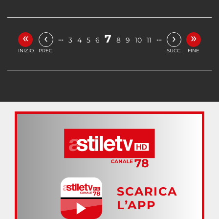
«
»
‹
›
7
…
…
3
4
5
6
8
9
10
11
INIZIO
PREC.
SUCC.
FINE
SCARICA
L’APP