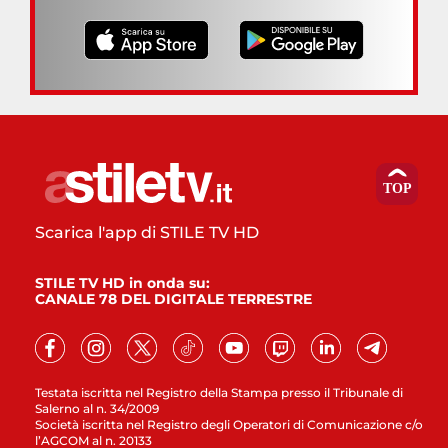
Scarica l'app di STILE TV HD
STILE TV HD in onda su:
CANALE 78 DEL DIGITALE TERRESTRE
Testata iscritta nel Registro della Stampa presso il Tribunale di
Salerno al n. 34/2009
Società iscritta nel Registro degli Operatori di Comunicazione c/o
l’AGCOM al n. 20133