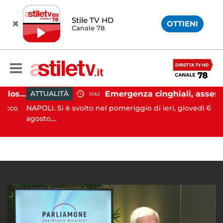
Stile TV HD
OTTIENI
Canale 78
Salerno, colpi di pistola esplosi a Pastena: paura tra i residenti
Emergenza cinghiali, assessora Serluca: “Al via il Tavolo tecnico permanente della Regione Campania”
ATTUALITÀ
15:42
co
NAPOLI. Si è svolto nel pomeriggio di ieri, giovedì 6
agosto,...