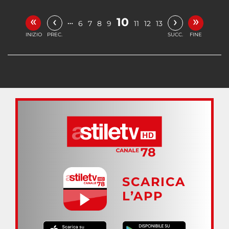
«
»
‹
›
10
…
6
7
8
9
11
12
13
INIZIO
PREC.
SUCC.
FINE
SCARICA
L’APP