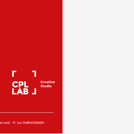
rved - P. Iva 04814100659 -