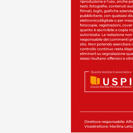
riproduzione e l’uso, anche par
testi, fotografie, contenuti au
filmati, loghi, grafiche aziendal
pubblicitarie, con qualsiasi di
elettronico/digitale o per mez
fotocopie, registrazioni, cover
quanto è ascrivibile a copia n
autorizzata. La redazione non
responsabile dei commenti pr
sito. Non potendo esercitare 
controllo continuo resta dispo
eliminarli su segnalazione qual
stessi risultano offensivi e oltr
Direttore responsabile: Alfo
Vicedirettore: Marilina Letiz