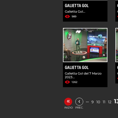
GALIETTA GOL
Galietta Gol...
989
GALIETTA GOL
Galietta Gol del 7 Marzo
2023...
1262
«
‹
1
…
9
10
11
12
INIZIO
PREC.