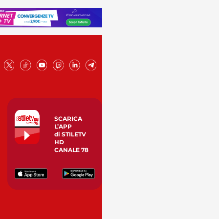
SCARICA
L’APP
di STILETV
HD
CANALE 78