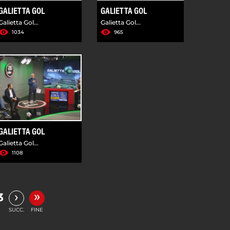
GALIETTA GOL
GALIETTA GOL
Galietta Gol...
Galietta Gol...
1034
965
GALIETTA GOL
Galietta Gol...
1108
»
›
3
SUCC.
FINE