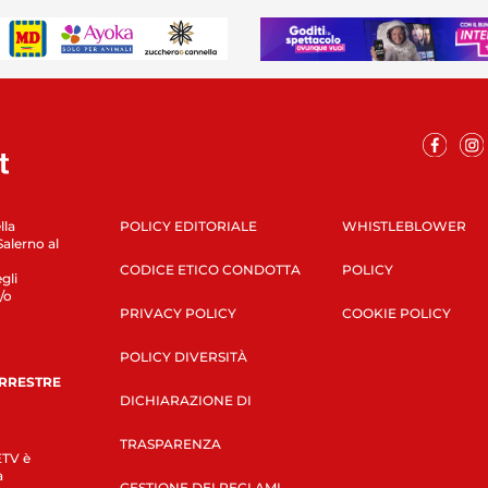
lla
POLICY EDITORIALE
WHISTLEBLOWER
Salerno al
CODICE ETICO CONDOTTA
POLICY
gli
/o
PRIVACY POLICY
COOKIE POLICY
POLICY DIVERSITÀ
ERRESTRE
DICHIARAZIONE DI
TRASPARENZA
LETV è
a
GESTIONE DEI RECLAMI