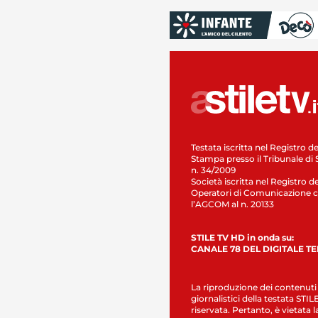
Testata iscritta nel Registro de
Stampa presso il Tribunale di 
n. 34/2009
Società iscritta nel Registro de
Operatori di Comunicazione c
l’AGCOM al n. 20133
STILE TV HD in onda su:
CANALE 78 DEL DIGITALE T
La riproduzione dei contenuti
giornalistici della testata STI
riservata. Pertanto, è vietata l