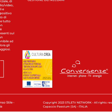
ziale, di
dio/video,
i e
spositivo
zo di
 e tutto
on
 è
esenti sul
un
nibile ad
ora gli
aggiosi.
nso Stile -
Copyright 2023 STILETV NETWORK - All rights rese
ia
Capaccio Paestum (SA) - ITALIA