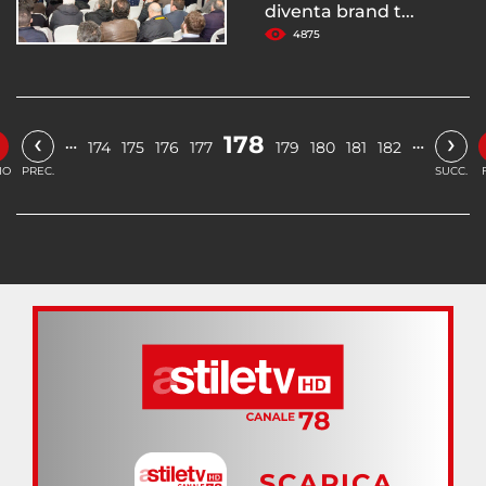
diventa brand t...
4875
‹
›
178
…
…
174
175
176
177
179
180
181
182
IO
PREC.
SUCC.
SCARICA