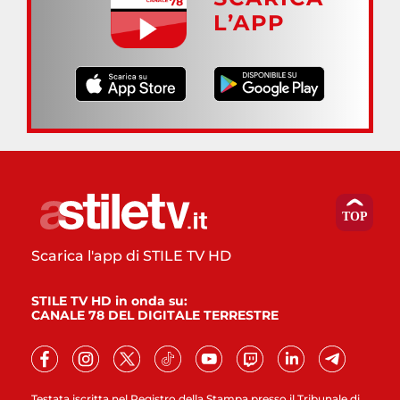
L’APP
Scarica l'app di STILE TV HD
STILE TV HD in onda su:
CANALE 78 DEL DIGITALE TERRESTRE
Testata iscritta nel Registro della Stampa presso il Tribunale di