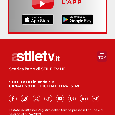
L’APP
Scarica l'app di STILE TV HD
STILE TV HD in onda su:
CANALE 78 DEL DIGITALE TERRESTRE
Testata iscritta nel Registro della Stampa presso il Tribunale di
Salerno al n. 34/2009