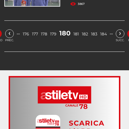
3867
‹
›
180
…
…
176
177
178
179
181
182
183
184
IO
PREC.
SUCC.
SCARICA