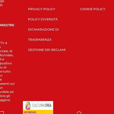
gli
/o
PRIVACY POLICY
COOKIE POLICY
POLICY DIVERSITÀ
ERRESTRE
DICHIARAZIONE DI
TRASPARENZA
LETV è
a
GESTIONE DEI RECLAMI
ziale, di
dio/video,
i e
spositivo
zo di
 e tutto
on
 è
esenti sul
un
nibile ad
ora gli
aggiosi.