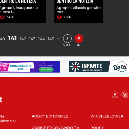
DENTRO LA NOTIZIA
DENTRO LA NOTIZIA
Agropoli, inaugurata la
Agropoli, allaccio gratuito
nuova f...
met...
3414
2686
»
›
141
…
140
142
143
144
145
SUCC.
FINE
lla
POLICY EDITORIALE
WHISTLEBLOWER
Salerno al
CODICE ETICO CONDOTTA
POLICY