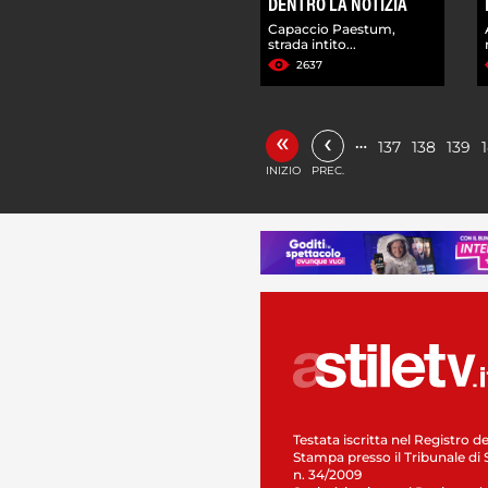
DENTRO LA NOTIZIA
Capaccio Paestum,
strada intito...
2637
«
‹
…
137
138
139
INIZIO
PREC.
Testata iscritta nel Registro de
Stampa presso il Tribunale di 
n. 34/2009