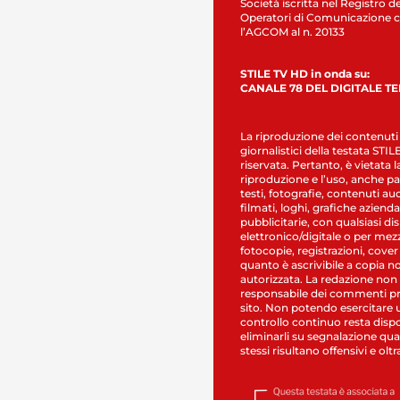
Società iscritta nel Registro de
Operatori di Comunicazione c
l’AGCOM al n. 20133
STILE TV HD in onda su:
CANALE 78 DEL DIGITALE T
La riproduzione dei contenuti
giornalistici della testata STI
riservata. Pertanto, è vietata l
riproduzione e l’uso, anche par
testi, fotografie, contenuti au
filmati, loghi, grafiche aziendal
pubblicitarie, con qualsiasi di
elettronico/digitale o per mez
fotocopie, registrazioni, cover
quanto è ascrivibile a copia n
autorizzata. La redazione non
responsabile dei commenti pr
sito. Non potendo esercitare 
controllo continuo resta dispo
eliminarli su segnalazione qual
stessi risultano offensivi e oltr