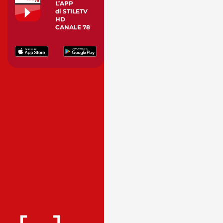
L’APP
di STILETV
HD
CANALE 78