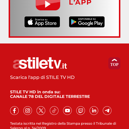
L’APP
Scarica l'app di STILE TV HD
STILE TV HD in onda su:
CANALE 78 DEL DIGITALE TERRESTRE
Testata iscritta nel Registro della Stampa presso il Tribunale di
Salerno al n. 34/2009