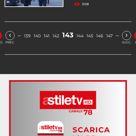
3128
‹
›
143
…
…
139
140
141
142
144
145
146
147
IO
PREC.
SUCC.
SCARICA