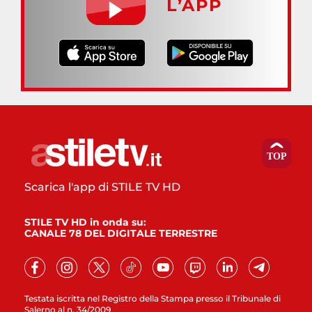
L’APP
Scarica l'app di STILE TV HD
STILE TV HD in onda su:
CANALE 78 DEL DIGITALE TERRESTRE
Testata iscritta nel Registro della Stampa presso il Tribunale di
Salerno al n. 34/2009