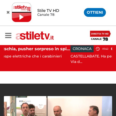
Stile TV HD
OTTIENI
Canale 78
Ischia, pusher sorpreso in spiaggia da carabinieri in Vespa
CRONACA
05:42
che che i carabinieri
CASTELLABATE. Ha perso il controllo d
Via d...