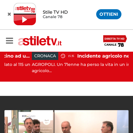
Stile TV HD
OTTIENI
Canale 78
Salerno, incendio vicino ad un traliccio: tempestivi i soccorsi
CRONACA
15:35
l 115 un
AGROPOLI. Un 71enne ha perso la vita in un incidente
agricolo...