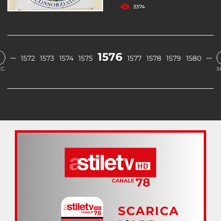
3374
1576
…
…
1572
1573
1574
1575
1577
1578
1579
1580
C.
S
SCARICA