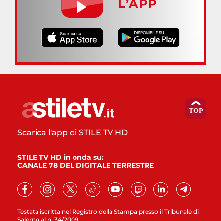
L’APP
Scarica l'app di STILE TV HD
STILE TV HD in onda su:
CANALE 78 DEL DIGITALE TERRESTRE
Testata iscritta nel Registro della Stampa presso il Tribunale di
Salerno al n. 34/2009