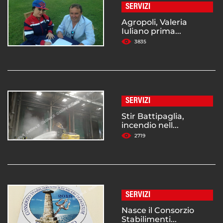
SERVIZI
Agropoli, Valeria
Iuliano prima...
3835
SERVIZI
Stir Battipaglia,
incendio nell...
2719
SERVIZI
Nasce il Consorzio
Stabilimenti...