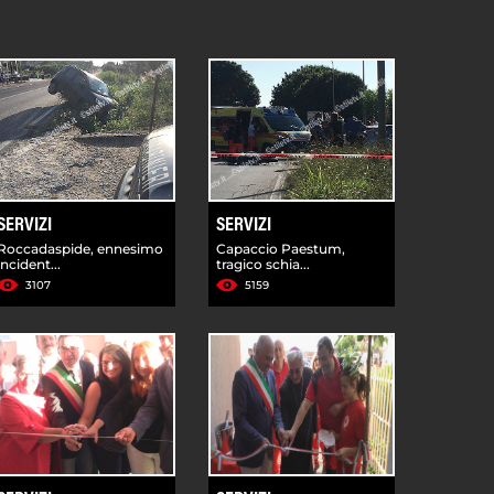
SERVIZI
SERVIZI
Roccadaspide, ennesimo
Capaccio Paestum,
incident...
tragico schia...
3107
5159