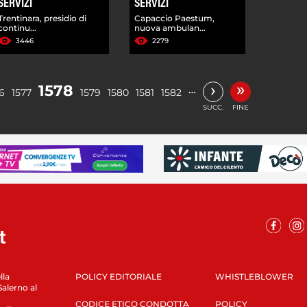
SERVIZI
SERVIZI
Trentinara, presidio di
Capaccio Paestum,
continu...
nuova ambulan...
3446
2279
»
›
1578
…
6
1577
1579
1580
1581
1582
SUCC.
FINE
lla
POLICY EDITORIALE
WHISTLEBLOWER
Salerno al
CODICE ETICO CONDOTTA
POLICY