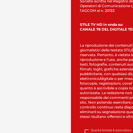
Società iscritta nel Registro de
Operatori di Comunicazione c
l’AGCOM al n. 20133
STILE TV HD in onda su:
CANALE 78 DEL DIGITALE T
La riproduzione dei contenuti
giornalistici della testata STI
riservata. Pertanto, è vietata l
riproduzione e l’uso, anche par
testi, fotografie, contenuti au
filmati, loghi, grafiche aziendal
pubblicitarie, con qualsiasi di
elettronico/digitale o per mez
fotocopie, registrazioni, cover
quanto è ascrivibile a copia n
autorizzata. La redazione non
responsabile dei commenti pr
sito. Non potendo esercitare 
controllo continuo resta dispo
eliminarli su segnalazione qual
stessi risultano offensivi e oltr