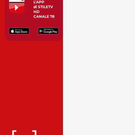
L’APP
di STILETV
HD
CANALE 78