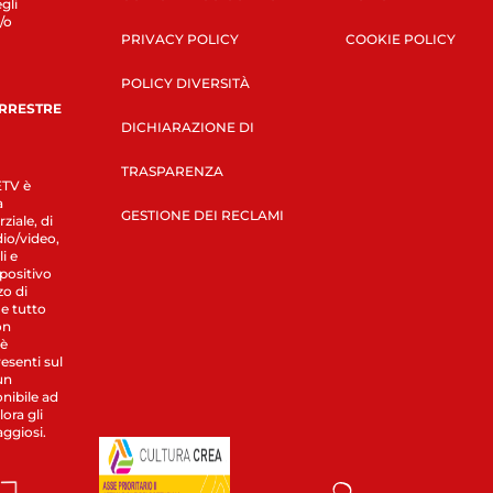
gli
/o
PRIVACY POLICY
COOKIE POLICY
POLICY DIVERSITÀ
ERRESTRE
DICHIARAZIONE DI
TRASPARENZA
LETV è
a
GESTIONE DEI RECLAMI
ziale, di
dio/video,
i e
spositivo
zo di
 e tutto
on
 è
esenti sul
un
nibile ad
ora gli
aggiosi.