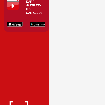
L’APP
di STILETV
HD
CANALE 78