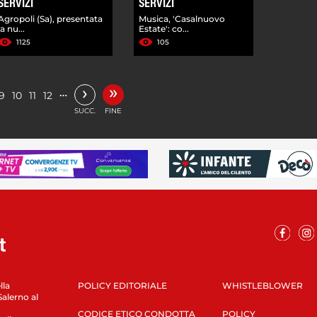
SERVIZI
SERVIZI
Agropoli (Sa), presentata
Musica, 'Casalnuovo
la nu...
Estate': co...
1125
105
»
›
…
9
10
11
12
SUCC.
FINE
lla
POLICY EDITORIALE
WHISTLEBLOWER
Salerno al
CODICE ETICO CONDOTTA
POLICY