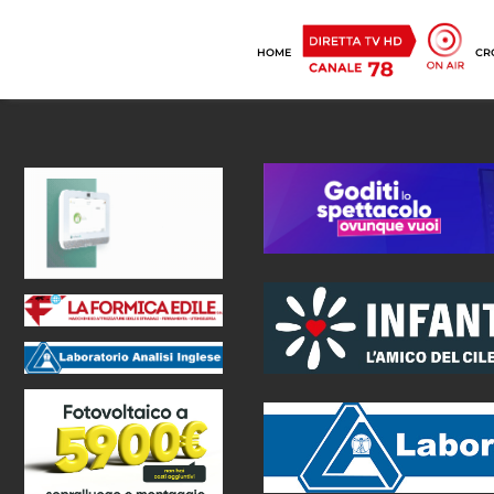
HOME
CR