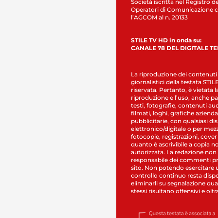
Società iscritta nel Registro de
Operatori di Comunicazione c
l’AGCOM al n. 20133
STILE TV HD in onda su:
CANALE 78 DEL DIGITALE T
La riproduzione dei contenuti
giornalistici della testata STI
riservata. Pertanto, è vietata l
riproduzione e l’uso, anche par
testi, fotografie, contenuti au
filmati, loghi, grafiche aziendal
pubblicitarie, con qualsiasi di
elettronico/digitale o per mez
fotocopie, registrazioni, cover
quanto è ascrivibile a copia n
autorizzata. La redazione non
responsabile dei commenti pr
sito. Non potendo esercitare 
controllo continuo resta dispo
eliminarli su segnalazione qual
stessi risultano offensivi e oltr