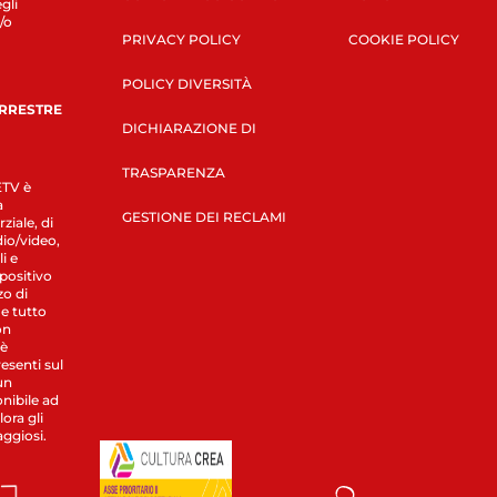
gli
/o
PRIVACY POLICY
COOKIE POLICY
POLICY DIVERSITÀ
ERRESTRE
DICHIARAZIONE DI
TRASPARENZA
LETV è
a
GESTIONE DEI RECLAMI
ziale, di
dio/video,
i e
spositivo
zo di
 e tutto
on
 è
esenti sul
un
nibile ad
ora gli
aggiosi.