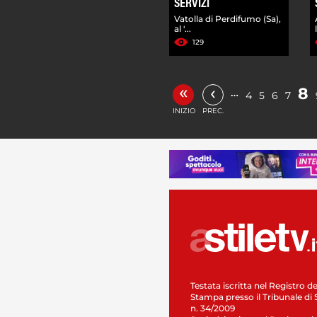
SERVIZI
Vatolla di Perdifumo (Sa),
al '...
129
«
‹
8
…
4
5
6
7
INIZIO
PREC.
Testata iscritta nel Registro de
Stampa presso il Tribunale di 
n. 34/2009