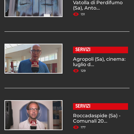
Vatolla di Perdifumo
(Sa), Anto...
131
SERVIZI
Agropoli (Sa), cinema:
luglio d...
129
SERVIZI
Roccadaspide (Sa) -
Comunali 20...
177