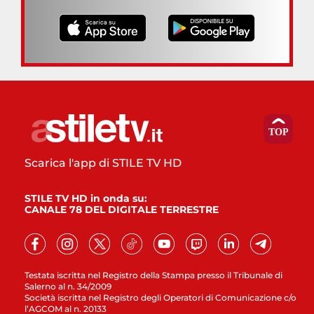
Scarica l'app di STILE TV HD
STILE TV HD in onda su:
CANALE 78 DEL DIGITALE TERRESTRE
Testata iscritta nel Registro della Stampa presso il Tribunale di
Salerno al n. 34/2009
Società iscritta nel Registro degli Operatori di Comunicazione c/o
l’AGCOM al n. 20133