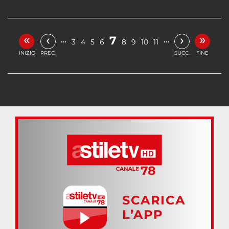
«
»
‹
›
7
…
…
3
4
5
6
8
9
10
11
INIZIO
PREC.
SUCC.
FINE
SCARICA
L’APP