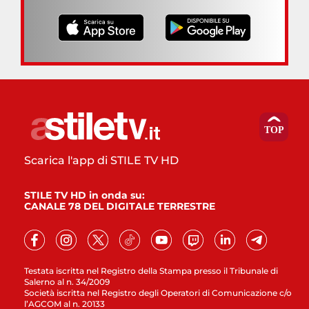
Scarica l'app di STILE TV HD
STILE TV HD in onda su:
CANALE 78 DEL DIGITALE TERRESTRE
Testata iscritta nel Registro della Stampa presso il Tribunale di
Salerno al n. 34/2009
Società iscritta nel Registro degli Operatori di Comunicazione c/o
l’AGCOM al n. 20133