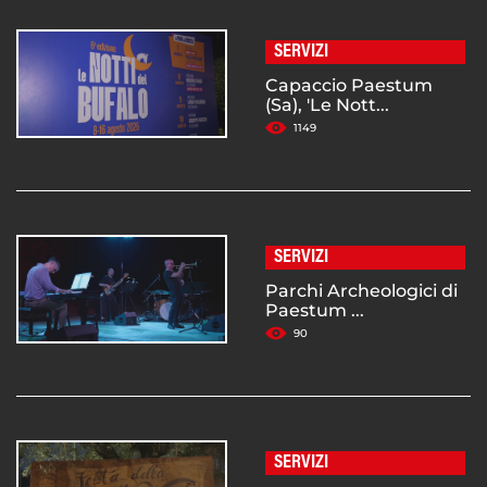
SERVIZI
Capaccio Paestum
(Sa), 'Le Nott...
1149
SERVIZI
Parchi Archeologici di
Paestum ...
90
SERVIZI