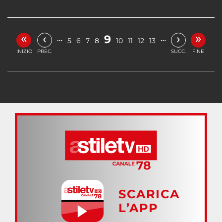
«
»
‹
›
9
…
…
5
6
7
8
10
11
12
13
INIZIO
PREC.
SUCC.
FINE
SCARICA
L’APP