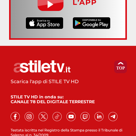
L’APP
Scarica l'app di STILE TV HD
STILE TV HD in onda su:
CANALE 78 DEL DIGITALE TERRESTRE
Testata iscritta nel Registro della Stampa presso il Tribunale di
Salerno al n. 34/2009