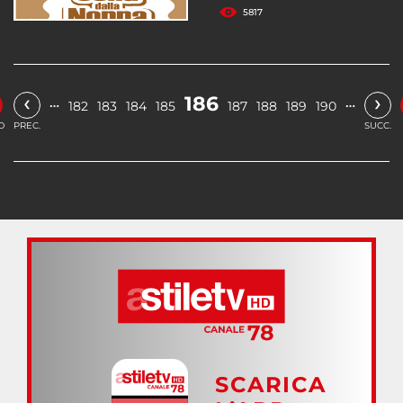
5817
‹
›
186
…
…
182
183
184
185
187
188
189
190
O
PREC.
SUCC.
SCARICA