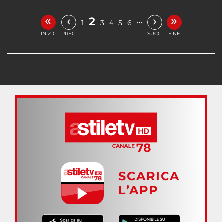
«
»
‹
›
2
…
1
3
4
5
6
INIZIO
PREC.
SUCC.
FINE
SCARICA
L’APP