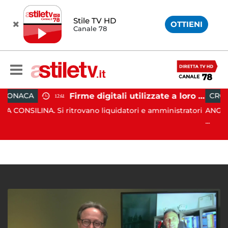
Stile TV HD
OTTIENI
Canale 78
Firme digitali utilizzate a loro insaputa: 9 indagati nel Vallo di Diano
CRONACA
12:41
11:39
Si ritrovano liquidatori e amministratori
ANGRI. In data 6 agos
...