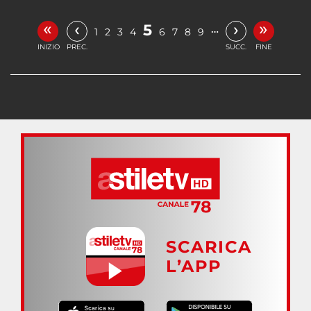
«
»
‹
›
5
…
1
2
3
4
6
7
8
9
INIZIO
PREC.
SUCC.
FINE
SCARICA
L’APP