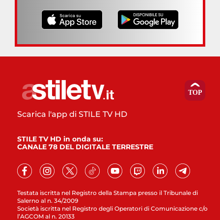
Scarica l'app di STILE TV HD
STILE TV HD in onda su:
CANALE 78 DEL DIGITALE TERRESTRE
Testata iscritta nel Registro della Stampa presso il Tribunale di
Salerno al n. 34/2009
Società iscritta nel Registro degli Operatori di Comunicazione c/o
l’AGCOM al n. 20133